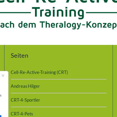
Seiten
Cell-Re-Active-Training (CRT)
Andreas Hilger
n
CRT-4-Sportler
CRT-4-Pets