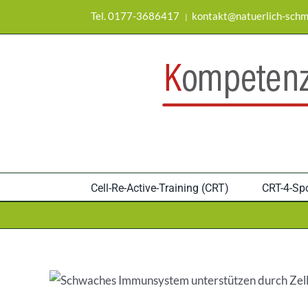
Zum
Tel. 0177-3686417
kontakt@natuerlich-schm
|
Inhalt
springen
Cell-Re-Active-Training (CRT)
CRT-4-Spo