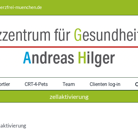
erzfrei-muenchen.de
rtler
CRT-4-Pets
Team
Clienten log-in
zellaktivierung