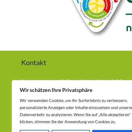
Kontakt
Kompetenzzentrum für Gesundheit und Sport. Cell-Re-
Active Training (CRT) Andreas Hilger München
Wir schätzen Ihre Privatsphäre
Wir verwenden Cookies, um Ihr Surferlebnis zu verbessern,
Telefon:
0177-3686417
personalisierte Anzeigen oder Inhalte einzusetzen und unsere
Egetterstraße 12 – 80689 München – Laim
Datenverkehr zu analysieren. Wenn Sie auf „Alle akzeptieren"
klicken, stimmen Sie der Anwendung von Cookies zu.
kontakt@natuerlich-schmerzfrei-muenchen.de