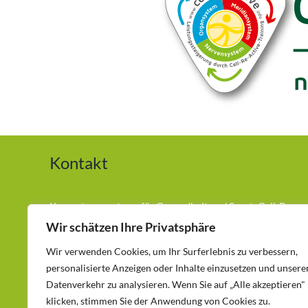
Kontakt
Kompetenzzentrum für Gesundheit und Sport. Cell-Re-
Active Training (CRT) Andreas Hilger München
Wir schätzen Ihre Privatsphäre
Wir verwenden Cookies, um Ihr Surferlebnis zu verbessern,
Telefon:
0177-3686417
personalisierte Anzeigen oder Inhalte einzusetzen und unsere
Egetterstraße 12 – 80689 München – Laim
Datenverkehr zu analysieren. Wenn Sie auf „Alle akzeptieren"
klicken, stimmen Sie der Anwendung von Cookies zu.