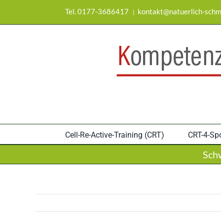
Zum
Tel. 0177-3686417
kontakt@natuerlich-schm
|
Inhalt
springen
Cell-Re-Active-Training (CRT)
CRT-4-Spo
Sch