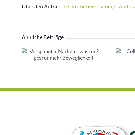
Über den Autor:
Cell-Re-Active Training - Andre
Ähnliche Beiträge
ken –
Cell Reaktiv Training
für
Kritik – unsere
keit
Sichtweise