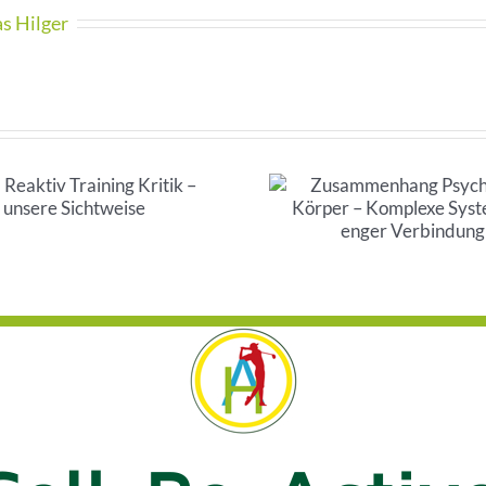
as Hilger
Zusammenhang
Knieschmer
Psyche und Körper –
langem Si
Komplexe Systeme in
Methoden 
enger Verbindung
bekanntes 