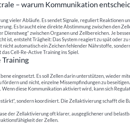
trale – warum Kommunikation entscheid
 vieler Abläufe. Es sendet Signale, reguliert Reaktionen un
uerung. Es braucht eine direkte Abstimmung zwischen den Zell
er Dienstweg“ zwischen Organen und Zellbereichen. Je besser 
t ist, entsteht Trägheit: Das System reagiert zu spät oder zu
t nicht automatisch ein Zeichen fehlender Nährstoffe, sonder
as Cell-Re-Active Training ins Spiel.
 Training
bene eingesetzt. Es soll Zellen darin unterstützen, wieder mit
 zu fördern und nicht, einzelne Missempfindungen zu beseitige
 Wenn diese Kommunikation aktiviert wird, kann sich Regulati
ärkt“, sondern koordiniert. Die Zellaktivierung schafft die B
hase der Zellaktivierung oft klarer, ausgeglichener und belas
aktionsfähigkeit der Zellen.