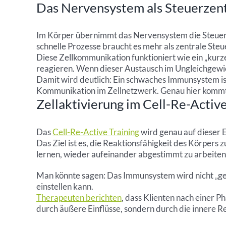
Das Nervensystem als Steuerzen
Im Körper übernimmt das Nervensystem die Steuerung
schnelle Prozesse braucht es mehr als zentrale Ste
Diese Zellkommunikation funktioniert wie ein „kurz
reagieren. Wenn dieser Austausch im Ungleichgewich
Damit wird deutlich: Ein schwaches Immunsystem is
Kommunikation im Zellnetzwerk. Genau hier kommt d
Zellaktivierung im Cell-Re-Active
Das
Cell-Re-Active Training
wird genau auf dieser E
Das Ziel ist es, die Reaktionsfähigkeit des Körpers
lernen, wieder aufeinander abgestimmt zu arbeiten.
Man könnte sagen: Das Immunsystem wird nicht „gest
einstellen kann.
Therapeuten berichten
, dass Klienten nach einer P
durch äußere Einflüsse, sondern durch die innere Re