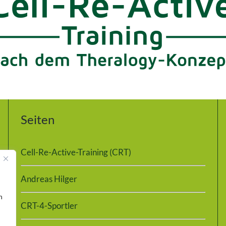
Seiten
Cell-Re-Active-Training (CRT)
Andreas Hilger
n
CRT-4-Sportler