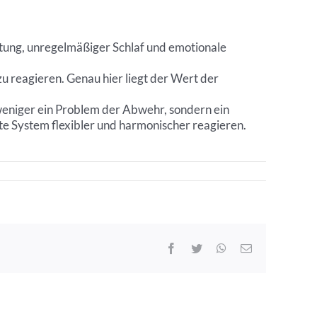
lutung, unregelmäßiger Schlaf und emotionale
u reagieren. Genau hier liegt der Wert der
 weniger ein Problem der Abwehr, sondern ein
e System flexibler und harmonischer reagieren.
Facebook
Twitter
WhatsApp
E-
Mail