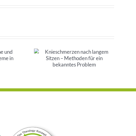
zen nach
tzen –
für ein
Problem