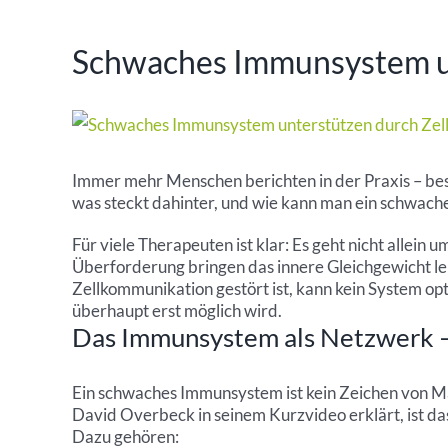
Schwaches Immunsystem un
Zeige
grösseres
Immer mehr Menschen berichten in der Praxis – bes
Bild
was steckt dahinter, und wie kann man ein schwach
Für viele Therapeuten ist klar: Es geht nicht alle
Überforderung bringen das innere Gleichgewicht lei
Zellkommunikation gestört ist, kann kein System opt
überhaupt erst möglich wird.
Das Immunsystem als Netzwerk – 
Ein schwaches Immunsystem ist kein Zeichen von Ma
David Overbeck in seinem Kurzvideo erklärt, ist d
Dazu gehören: