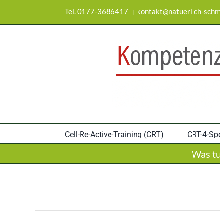
Zum
Tel. 0177-3686417
kontakt@natuerlich-schm
|
Inhalt
springen
Cell-Re-Active-Training (CRT)
CRT-4-Spo
Was tu