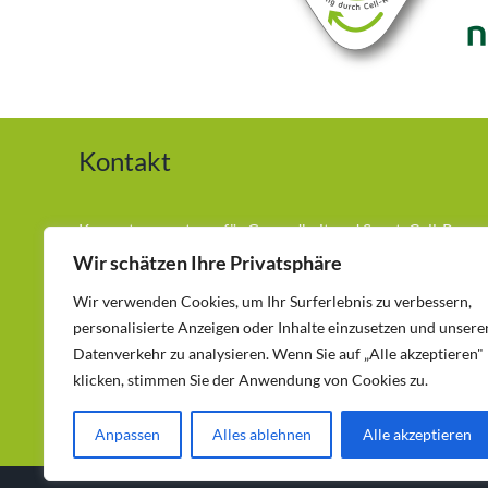
Kontakt
Kompetenzzentrum für Gesundheit und Sport. Cell-Re-
Active Training (CRT) Andreas Hilger München
Wir schätzen Ihre Privatsphäre
Wir verwenden Cookies, um Ihr Surferlebnis zu verbessern,
Telefon:
0177-3686417
personalisierte Anzeigen oder Inhalte einzusetzen und unsere
Egetterstraße 12 – 80689 München – Laim
Datenverkehr zu analysieren. Wenn Sie auf „Alle akzeptieren"
klicken, stimmen Sie der Anwendung von Cookies zu.
kontakt@natuerlich-schmerzfrei-muenchen.de
Anpassen
Alles ablehnen
Alle akzeptieren