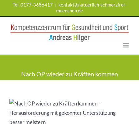
Zum
Tel. 0177-3686417
kontakt@natuerlich-schmerzfrei-
|
Inhalt
muenchen.de
springen
Nach OP wieder zu Kräften kommen