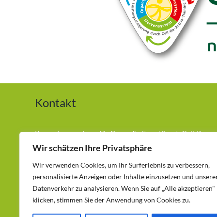
Kontakt
Kompetenzzentrum für Gesundheit und Sport. Cell-Re-
Active Training (CRT) Andreas Hilger München
Wir schätzen Ihre Privatsphäre
Wir verwenden Cookies, um Ihr Surferlebnis zu verbessern,
Telefon:
0177-3686417
personalisierte Anzeigen oder Inhalte einzusetzen und unsere
Egetterstraße 12 – 80689 München – Laim
Datenverkehr zu analysieren. Wenn Sie auf „Alle akzeptieren"
klicken, stimmen Sie der Anwendung von Cookies zu.
kontakt@natuerlich-schmerzfrei-muenchen.de