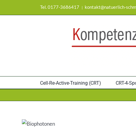
Zum
Tel. 0177-3686417
kontakt@natuerlich-schm
|
Inhalt
springen
Cell-Re-Active-Training (CRT)
CRT-4-Spo