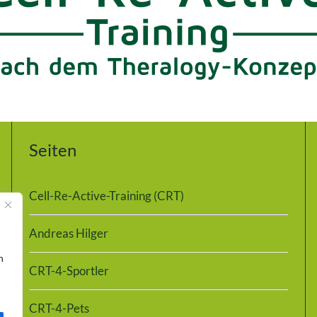
Seiten
Cell-Re-Active-Training (CRT)
Andreas Hilger
n
CRT-4-Sportler
CRT-4-Pets