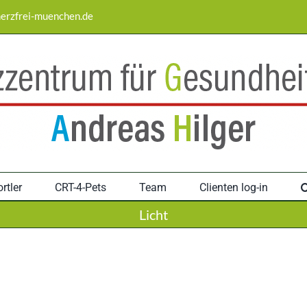
erzfrei-muenchen.de
rtler
CRT-4-Pets
Team
Clienten log-in
Licht