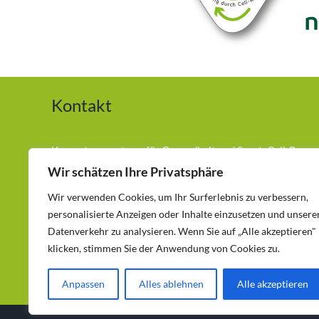
Kontakt
Kompetenzzentrum für Gesundheit und Sport. Cell-Re-
Active Training (CRT) Andreas Hilger München
Wir schätzen Ihre Privatsphäre
Wir verwenden Cookies, um Ihr Surferlebnis zu verbessern,
Telefon:
0177-3686417
personalisierte Anzeigen oder Inhalte einzusetzen und unsere
Egetterstraße 12 – 80689 München – Laim
Datenverkehr zu analysieren. Wenn Sie auf „Alle akzeptieren"
klicken, stimmen Sie der Anwendung von Cookies zu.
kontakt@natuerlich-schmerzfrei-muenchen.de
Anpassen
Alles ablehnen
Alle akzeptieren