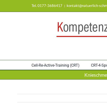
Zum
Tel. 0177-3686417
kontakt@natuerlich-schm
|
Inhalt
springen
Cell-Re-Active-Training (CRT)
CRT-4-Spo
Knieschmer